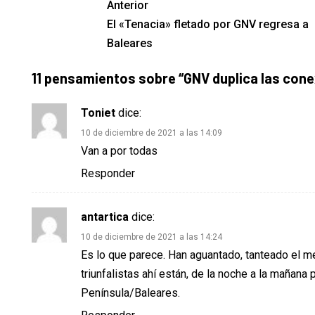
Anterior
El «Tenacia» fletado por GNV regresa a
Baleares
11 pensamientos sobre “
GNV duplica las cone
Toniet
dice:
10 de diciembre de 2021 a las 14:09
Van a por todas
Responder
antartica
dice:
10 de diciembre de 2021 a las 14:24
Es lo que parece. Han aguantado, tanteado el m
triunfalistas ahí están, de la noche a la mañan
Península/Baleares.