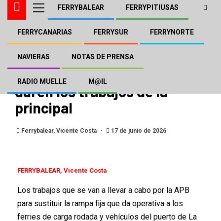
FERRYBALEAR
FERRYPITIUSAS
FERRYCANARIAS
FERRYSUR
FERRYNORTE
FERRYPITIUSAS
La Savina contará con una
NAVIERAS
NOTAS DE PRENSA
rampa auxiliar mientras
RADIO MUELLE
M@IL
duren los trabajos de la
principal
Ferrybalear, Vicente Costa
17 de junio de 2026
FERRYBALEAR, Vicente Costa
Los trabajos que se van a llevar a cabo por la APB
para sustituir la rampa fija que da operativa a los
ferries de carga rodada y vehículos del puerto de La