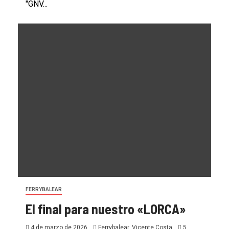
"GNV...
FERRYBALEAR
El final para nuestro «LORCA»
4 de marzo de 2026
Ferrybalear, Vicente Costa
5