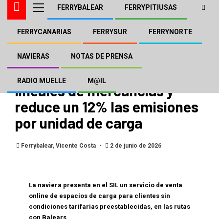
FERRYBALEAR
FERRYPITIUSAS
FERRYCANARIAS
FERRYSUR
FERRYNORTE
BALEÀRIA
FERRYBALEAR
FERRYSUR
NOTAS DE PRENSA
Baleària transporta más de
NAVIERAS
NOTAS DE PRENSA
8,3 millones de metros
RADIO MUELLE
M@IL
lineales de mercancías y
reduce un 12% las emisiones
por unidad de carga
Ferrybalear, Vicente Costa
2 de junio de 2026
La naviera presenta en el SIL un servicio de venta
online de espacios de carga para clientes sin
condiciones tarifarias preestablecidas, en las rutas
con Balears