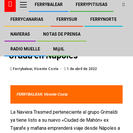
FERRYBALEAR
FERRYPITIUSAS
FERRYCANARIAS
FERRYSUR
FERRYNORTE
FERRYBALEAR
GRIMALDI TRASMED
El «Ciudad de Mahón» de
NAVIERAS
NOTAS DE PRENSA
Trasmed listo y fuera de
RADIO MUELLE
M@IL
Grada en Nápoles
Ferrybalear, Vicente Costa
1 de abril de 2022
FERRYBALEAR, Vicente Costa
La Naviera Trasmed perteneciente al grupo Grimaldi
ya tiene listo a su nuevo «Ciudad de Mahón» ex
Tijarafe y mañana emprenderá viaje desde Nápoles a