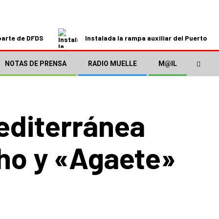
parte de DFDS
Instalada la rampa auxiliar del Puerto de
NOTAS DE PRENSA
RADIO MUELLE
M@IL
editerránea
ho y «Agaete»