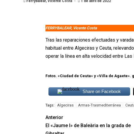
Ferrybalear, Vicente Costa
1 de abril de 2022
FERRYBALEAR, Vicente Costa
Tras las reparaciones efectuadas y varada 
habitual entre Algeciras y Ceuta, relevand
operar la línea en alta velocidad entre La
Fotos. «Ciudad de Ceuta» y «Villa de Agaete»
Share on Facebook
Algeciras
Armas-Trasmediterránea
Ceut
Tags:
Anterior
El «Jaume I» de Baleària en la grada de
Gibraltar