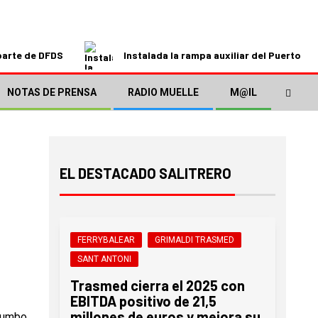
parte de DFDS
Instalada la rampa auxiliar del Puerto de
NOTAS DE PRENSA
RADIO MUELLE
M@IL
EL DESTACADO SALITRERO
FERRYBALEAR
GRIMALDI TRASMED
SANT ANTONI
Trasmed cierra el 2025 con
EBITDA positivo de 21,5
millones de euros y mejora su
rumbo