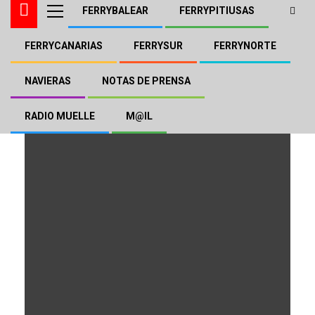
FERRYBALEAR
FERRYPITIUSAS
FERRYCANARIAS
FERRYSUR
FERRYNORTE
Grupo Armas-
Trasmediterránea
NAVIERAS
NOTAS DE PRENSA
RADIO MUELLE
M@IL