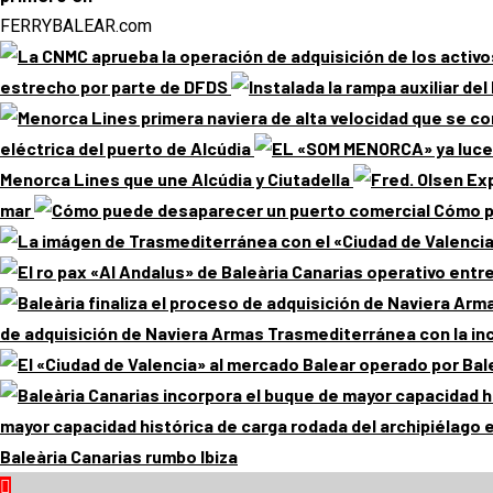
FERRYBALEAR.com
estrecho por parte de DFDS
eléctrica del puerto de Alcúdia
Menorca Lines que une Alcúdia y Ciutadella
mar
Cómo p
de adquisición de Naviera Armas Trasmediterránea con la inc
mayor capacidad histórica de carga rodada del archipiélago 
Baleària Canarias rumbo Ibiza
Menú