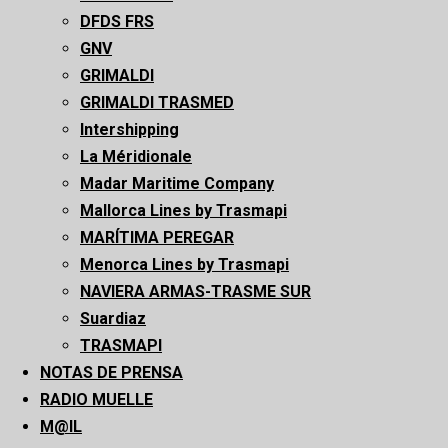
DFDS FRS
GNV
GRIMALDI
GRIMALDI TRASMED
Intershipping
La Méridionale
Madar Maritime Company
Mallorca Lines by Trasmapi
MARÍTIMA PEREGAR
Menorca Lines by Trasmapi
NAVIERA ARMAS-TRASME SUR
Suardiaz
TRASMAPI
NOTAS DE PRENSA
RADIO MUELLE
M@IL