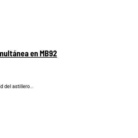
imultánea en MB92
del astillero...