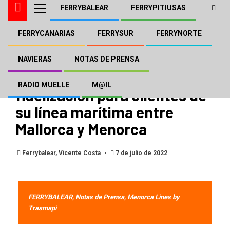
FERRYBALEAR
FERRYPITIUSAS
FERRYCANARIAS
FERRYSUR
FERRYNORTE
MENORCA LINES BY TRASMAPI
NOTAS DE PRENSA
MENORCA LINES pone en
NAVIERAS
NOTAS DE PRENSA
marcha el nuevo Club de
RADIO MUELLE
M@IL
fidelización para clientes de
su línea marítima entre
Mallorca y Menorca
Ferrybalear, Vicente Costa
7 de julio de 2022
FERRYBALEAR, Notas de Prensa, Menorca Lines by
Trasmapi