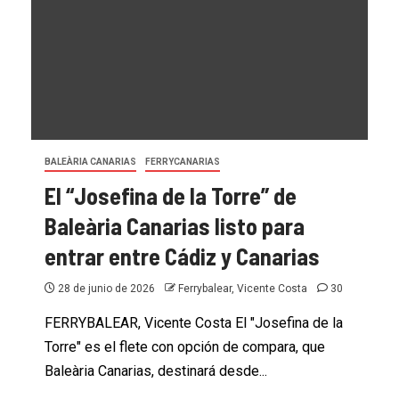
BALEÀRIA CANARIAS
FERRYCANARIAS
El “Josefina de la Torre” de
FERRYBALEAR
MENORCA LINES BY TRASMAPI
NOTAS DE PRENSA
Menorca Lines primera naviera de
Baleària Canarias listo para
alta velocidad que se conecta a la
entrar entre Cádiz y Canarias
toma eléctrica del puerto de Alcúdia
28 de junio de 2026
Ferrybalear, Vicente Costa
30
30 de julio de 2026
Ferrybalear, Vicente Costa
7
FERRYBALEAR, Vicente Costa El "Josefina de la
Torre" es el flete con opción de compara, que
Baleària Canarias, destinará desde...