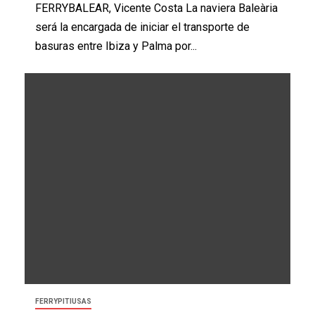
FERRYBALEAR, Vicente Costa La naviera Baleària
Canarias operativo entre Palma e
será la encargada de iniciar el transporte de
Ibiza
basuras entre Ibiza y Palma por...
7 de julio de 2026
Ferrybalear, Vicente Costa
18
BALEÀRIA
FERRYSUR
NOTAS DE PRENSA
Baleària finaliza el proceso de
adquisición de Naviera Armas
FERRYPITIUSAS