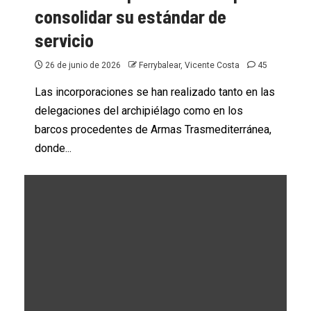
consolidar su estándar de
servicio
26 de junio de 2026
Ferrybalear, Vicente Costa
45
Las incorporaciones se han realizado tanto en las
FERRYCANARIAS
FRED.OLSEN
NOTAS DE PRENSA
delegaciones del archipiélago como en los
Fred. Olsen Express cumple 52 años
barcos procedentes de Armas Trasmediterránea,
acercando Canarias desde el mar
donde...
10 de julio de 2026
Ferrybalear, Vicente Costa
54