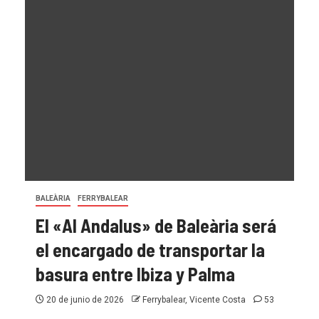
BALEÀRIA
FERRYBALEAR
NAVIERA ARMAS - TRASMEDITERRÁNEA
La imágen de Trasmediterránea con
el «Ciudad de Valencia» en el
mercado Balear
8 de julio de 2026
Ferrybalear, Vicente Costa
16
BALEÀRIA
FERRYBALEAR
El «Al Andalus» de Baleària será
el encargado de transportar la
basura entre Ibiza y Palma
BALEÀRIA
BALEÀRIA CANARIAS
FERRYBALEAR
20 de junio de 2026
Ferrybalear, Vicente Costa
53
El ro pax «Al Andalus» de Baleària