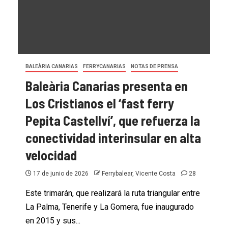
Balear operado por Baleària
1 de julio de 2026
Ferrybalear, Vicente Costa
14
BALEÀRIA CANARIAS
FERRYCANARIAS
NOTAS DE PRENSA
Baleària Canarias presenta en
Los Cristianos el ‘fast ferry
Pepita Castellví’, que refuerza la
conectividad interinsular en alta
velocidad
BALEÀRIA CANARIAS
FERRYCANARIAS
NOTAS DE PRENSA
17 de junio de 2026
Ferrybalear, Vicente Costa
28
Baleària Canarias incorpora el buque
Este trimarán, que realizará la ruta triangular entre
de mayor capacidad histórica de
La Palma, Tenerife y La Gomera, fue inaugurado
carga rodada del archipiélago en sus
en 2015 y sus...