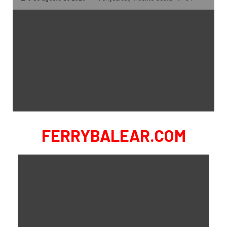
FERRYBALEAR.COM
FERRYPITIUSAS
Instalada la rampa auxiliar del Puerto
de La Savina
1 de agosto de 2026
Ferrybalear, Vicente Costa
9