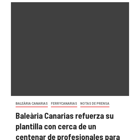
FERRYBALEAR
MENORCA LINES BY TRASMAPI
EL «SOM MENORCA» ya luce en la proa
del buque de Menorca Lines que une
Alcúdia y Ciutadella
29 de julio de 2026
Ferrybalear, Vicente Costa
28
BALEÀRIA CANARIAS
FERRYCANARIAS
NOTAS DE PRENSA
Baleària Canarias refuerza su
plantilla con cerca de un
centenar de profesionales para