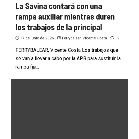
Trasmediterránea con la
La Savina contará con una
incorporación de los activos en las
rampa auxiliar mientras duren
zonas del Estrecho y Alborán
los trabajos de la principal
1 de julio de 2026
Ferrybalear, Vicente Costa
51
17 de junio de 2026
Ferrybalear, Vicente Costa
19
FERRYBALEAR, Vicente Costa Los trabajos que
se van a llevar a cabo por la APB para sustituir la
rampa fija...
BALEÀRIA
FERRYBALEAR
El «Ciudad de Valencia» al mercado