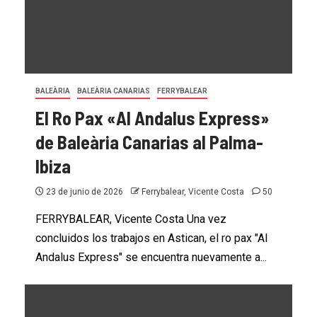
FERRYBALEAR
SANT ANTONI
Cómo puede desaparecer un puerto
BALEÀRIA
BALEÀRIA CANARIAS
FERRYBALEAR
comercial
El Ro Pax «Al Andalus Express»
9 de julio de 2026
Ferrybalear, Vicente Costa
10
de Baleària Canarias al Palma-
Ibiza
23 de junio de 2026
Ferrybalear, Vicente Costa
50
FERRYBALEAR, Vicente Costa Una vez
concluidos los trabajos en Astican, el ro pax "Al
Andalus Express" se encuentra nuevamente a...