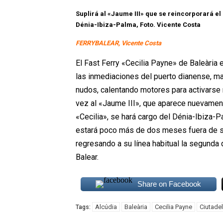
Suplirá al «Jaume III» que se reincorporará el 
Dénia-Ibiza-Palma, Foto. Vicente Costa
FERRYBALEAR, Vicente Costa
El Fast Ferry «Cecilia Payne» de Baleària
las inmediaciones del puerto dianense, m
nudos, calentando motores para activarse 
vez al «Jaume III», que aparece nuevamente
«Cecilia», se hará cargo del Dénia-Ibiza-Pal
estará poco más de dos meses fuera de serv
regresando a su línea habitual la segund
Balear.
Share on Facebook
Alcúdia
Baleària
Cecilia Payne
Ciutadel
Tags: