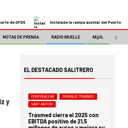
parte de DFDS
Instalada la rampa auxiliar del Puerto de
NOTAS DE PRENSA
RADIO MUELLE
M@IL
EL DESTACADO SALITRERO
FERRYBALEAR
GRIMALDI TRASMED
iz y
SANT ANTONI
Trasmed cierra el 2025 con
EBITDA positivo de 21,5
millones de euros y mejora su