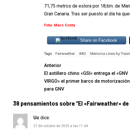
71,75 metros de eslora por 18,6m. de Man
Gran Canaria. Tras ser puesto al día ha q
Foto. Marc Costa
Share on Facebook
Fairweather
IMG
Menorca Lines by Tras
Tags:
Anterior
El astillero chino «GSI» entrega el «GNV
VIRGO» el primer barco de motorización
para GNV
38 pensamientos sobre “
El «Fairweather» de
Uc
dice:
27 de octubre de 2025 a las 11:44