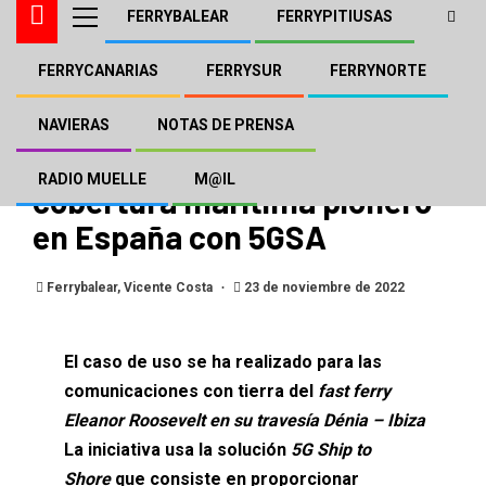
FERRYBALEAR
FERRYPITIUSAS
FERRYCANARIAS
FERRYSUR
FERRYNORTE
BALEÀRIA
NOTAS DE PRENSA
Baleària y Telefónica
NAVIERAS
NOTAS DE PRENSA
desarrollan un proyecto de
RADIO MUELLE
M@IL
cobertura marítima pionero
en España con 5GSA
Ferrybalear, Vicente Costa
23 de noviembre de 2022
El caso de uso se ha realizado para las
comunicaciones con tierra del
fast ferry
Eleanor Roosevelt en su travesía Dénia – Ibiza
La iniciativa usa la solución
5G Ship to
Shore
que consiste en proporcionar