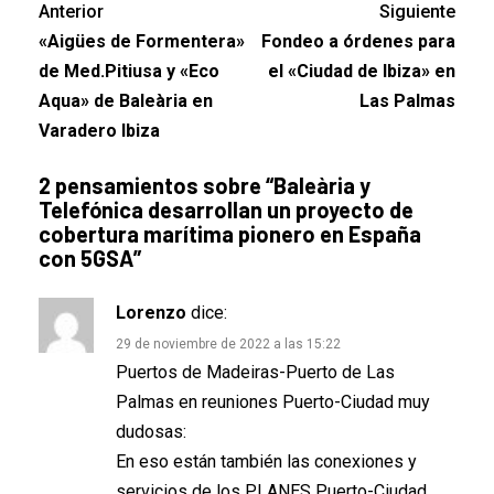
Anterior
Siguiente
«Aigües de Formentera»
Fondeo a órdenes para
de Med.Pitiusa y «Eco
el «Ciudad de Ibiza» en
Aqua» de Baleària en
Las Palmas
Varadero Ibiza
2 pensamientos sobre “
Baleària y
Telefónica desarrollan un proyecto de
cobertura marítima pionero en España
con 5GSA
”
Lorenzo
dice:
29 de noviembre de 2022 a las 15:22
Puertos de Madeiras-Puerto de Las
Palmas en reuniones Puerto-Ciudad muy
dudosas:
En eso están también las conexiones y
servicios de los PLANES Puerto-Ciudad