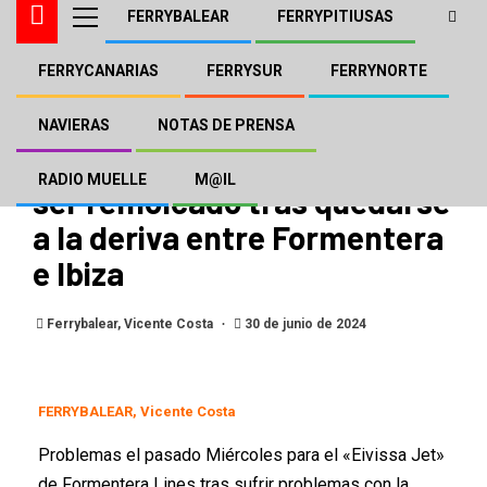
FERRYBALEAR
FERRYPITIUSAS
FERRYCANARIAS
FERRYSUR
FERRYNORTE
FERRYBALEAR
FERRYPITIUSAS
FORMENTERA LINES
TRASMAPI
El «Eivissa Jet» de
NAVIERAS
NOTAS DE PRENSA
Formentera Lines tuvo que
RADIO MUELLE
M@IL
ser remolcado tras quedarse
a la deriva entre Formentera
e Ibiza
Ferrybalear, Vicente Costa
30 de junio de 2024
FERRYBALEAR, Vicente Costa
Problemas el pasado Miércoles para el «Eivissa Jet»
de Formentera Lines tras sufrir problemas con la