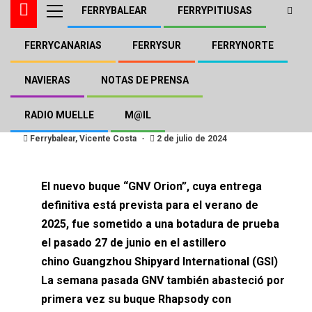
FERRYBALEAR
FERRYPITIUSAS
FERRYCANARIAS
FERRYSUR
FERRYNORTE
FERRYBALEAR
GNV
NOTAS DE PRENSA
GNV apuesta por la
NAVIERAS
NOTAS DE PRENSA
sostenibilidad de sus buques
RADIO MUELLE
M@IL
Ferrybalear, Vicente Costa
2 de julio de 2024
El nuevo buque “GNV Orion”, cuya entrega
definitiva está prevista para el verano de
2025, fue sometido a una botadura de prueba
el pasado 27 de junio en el astillero
chino Guangzhou Shipyard International (GSI)
La semana pasada GNV también abasteció por
primera vez su buque Rhapsody con