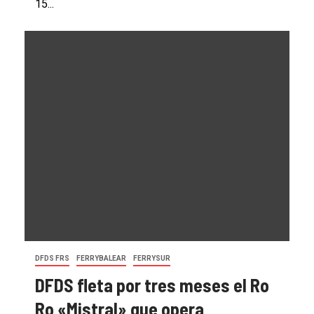
15...
DFDS FRS
FERRYBALEAR
FERRYSUR
DFDS fleta por tres meses el Ro
Ro «Mistral» que opera