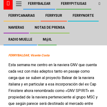
FERRYBALEAR
FERRYPITIUSAS
FERRYCANARIAS
FERRYSUR
FERRYNORTE
ENCUESTAS
GNV
Nueva Encuesta semanal
NAVIERAS
NOTAS DE PRENSA
RADIO MUELLE
M@IL
Ferrybalear, Vicente Costa
19 de febrero de 2022
FERRYBALEAR, Vicente Costa
Esta semana me centro en la naviera GNV que cuenta
cada vez con más adeptos tanto en pasaje como
carga que se suben al proyecto Balear de la naviera
italiana y en particular a esa incorporación del ex Cap
Finistere ahora renombrado como «GNV SPIRIT» en
propiedad de la naviera perteneciente al grupo MSC y
que según parece será destinado al mercado entre