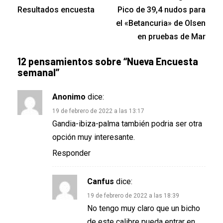
Resultados encuesta
Pico de 39,4 nudos para
el «Betancuria» de Olsen
en pruebas de Mar
12 pensamientos sobre “
Nueva Encuesta
semanal
”
Anonimo
dice:
19 de febrero de 2022 a las 13:17
Gandia-ibiza-palma también podria ser otra
opción muy interesante.
Responder
Canfus
dice:
19 de febrero de 2022 a las 18:39
No tengo muy claro que un bicho
de este calibre pueda entrar en