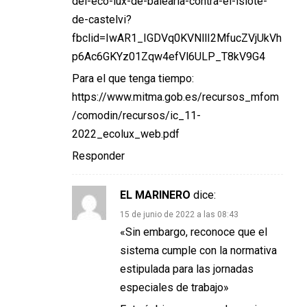
del-eco-lux-de-balearia-contra-el-islote-
de-castelvi?
fbclid=IwAR1_IGDVq0KVNllI2MfucZVjUkVh
p6Ac6GKYz01Zqw4efVl6ULP_T8kV9G4
Para el que tenga tiempo:
https://www.mitma.gob.es/recursos_mfom
/comodin/recursos/ic_11-
2022_ecolux_web.pdf
Responder
EL MARINERO
dice:
15 de junio de 2022 a las 08:43
«Sin embargo, reconoce que el
sistema cumple con la normativa
estipulada para las jornadas
especiales de trabajo»