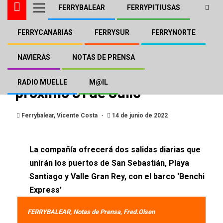
FERRYBALEAR
FERRYPITIUSAS
FERRYCANARIAS
FERRYSUR
FERRYNORTE
FERRYCANARIAS
FRED.OLSEN
NOTAS DE PRENSA
Fred.Olsen retomará la línea
NAVIERAS
NOTAS DE PRENSA
interior de La Gomera el
RADIO MUELLE
M@IL
próximo 01 de Julio
Ferrybalear, Vicente Costa
14 de junio de 2022
La compañía ofrecerá dos salidas diarias que
unirán los puertos de San Sebastián, Playa
Santiago y Valle Gran Rey, con el barco ‘Benchi
Express’
FERRYBALEAR, Notas de Prensa, Fred.Olsen