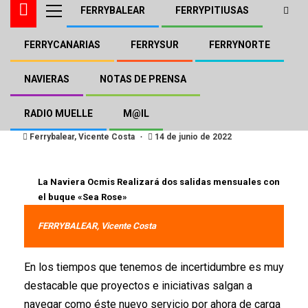
FERRYBALEAR
FERRYPITIUSAS
FERRYCANARIAS
FERRYSUR
FERRYNORTE
FERRYSUR
Cartagena estrena una
NAVIERAS
NOTAS DE PRENSA
nueva ruta con Argelia
RADIO MUELLE
M@IL
Ferrybalear, Vicente Costa
14 de junio de 2022
La Naviera Ocmis Realizará dos salidas mensuales con
el buque «Sea Rose»
FERRYBALEAR, Vicente Costa
En los tiempos que tenemos de incertidumbre es muy
destacable que proyectos e iniciativas salgan a
navegar como éste nuevo servicio por ahora de carga