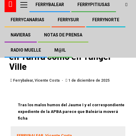
FERRYBALEAR
FERRYPITIUSAS
FERRYCANARIAS
FERRYSUR
FERRYNORTE
BALEÀRIA
FERRYSUR
Pruebas de atraque para el
NAVIERAS
NOTAS DE PRENSA
“Jaume III” de Baleària tanto
RADIO MUELLE
M@IL
en Tarifa como en Tánger
Ville
Ferrybalear, Vicente Costa
1 de diciembre de 2025
Tras los malos humos del Jaume I y el correspondiente
expediente de la APBA parece que Baleària moverá
ficha
FERRYBALEAR, Vicente Costa