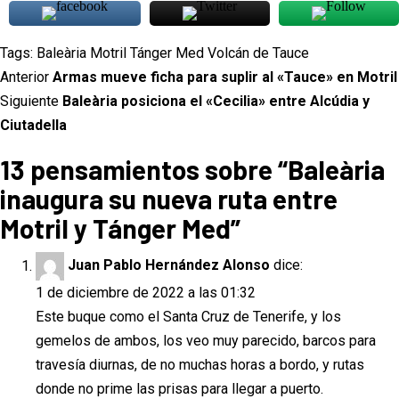
Tags:
Baleària
Motril
Tánger Med
Volcán de Tauce
Navegación
Anterior
Armas mueve ficha para suplir al «Tauce» en Motril
de
Siguiente
Baleària posiciona el «Cecilia» entre Alcúdia y
Ciutadella
entradas
13 pensamientos sobre “
Baleària
inaugura su nueva ruta entre
Motril y Tánger Med
”
Juan Pablo Hernández Alonso
dice:
1 de diciembre de 2022 a las 01:32
Este buque como el Santa Cruz de Tenerife, y los
gemelos de ambos, los veo muy parecido, barcos para
travesía diurnas, de no muchas horas a bordo, y rutas
donde no prime las prisas para llegar a puerto.