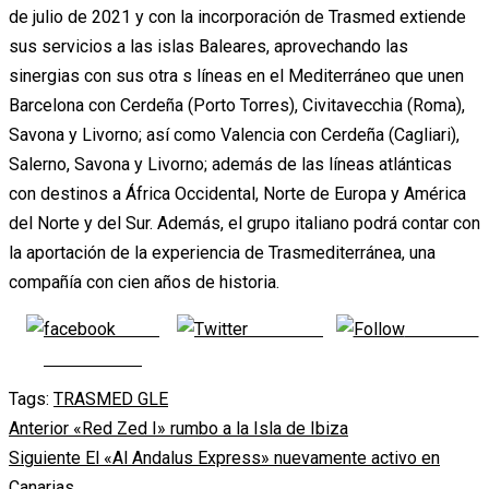
de julio de 2021 y con la incorporación de Trasmed extiende
sus servicios a las islas Baleares, aprovechando las
sinergias con sus otra s líneas en el Mediterráneo que unen
Barcelona con Cerdeña (Porto Torres), Civitavecchia (Roma),
Savona y Livorno; así como Valencia con Cerdeña (Cagliari),
Salerno, Savona y Livorno; además de las líneas atlánticas
con destinos a África Occidental, Norte de Europa y América
del Norte y del Sur. Además, el grupo italiano podrá contar con
la aportación de la experiencia de Trasmediterránea, una
compañía con cien años de historia.
Share
Post on X
Follow us
on Facebook
Tags:
TRASMED GLE
Navegación
Anterior
«Red Zed I» rumbo a la Isla de Ibiza
Siguiente
El «Al Andalus Express» nuevamente activo en
de
Canarias