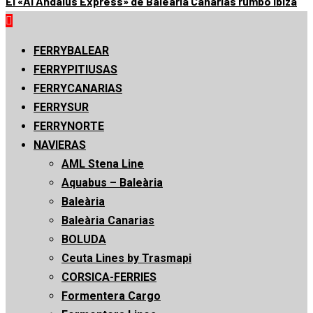
El «Al Andalus Express» de Baleària Canarias rumbo Ibiza
Menú
principal
FERRYBALEAR
FERRYPITIUSAS
FERRYCANARIAS
FERRYSUR
FERRYNORTE
NAVIERAS
AML Stena Line
Aquabus – Baleària
Baleària
Baleària Canarias
BOLUDA
Ceuta Lines by Trasmapi
CORSICA-FERRIES
Formentera Cargo