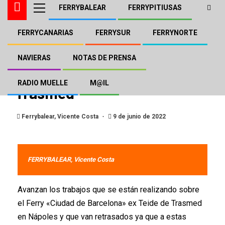
FERRYBALEAR
FERRYPITIUSAS
FERRYCANARIAS
FERRYSUR
FERRYNORTE
FERRYBALEAR
GRIMALDI TRASMED
Trabajos en Nápoles para el
NAVIERAS
NOTAS DE PRENSA
«Ciudad de Barcelona» de
RADIO MUELLE
M@IL
Trasmed
Ferrybalear, Vicente Costa
9 de junio de 2022
FERRYBALEAR, Vicente Costa
Avanzan los trabajos que se están realizando sobre
el Ferry «Ciudad de Barcelona» ex Teide de Trasmed
en Nápoles y que van retrasados ya que a estas