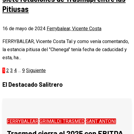
Pitiusas
16 de mayo de 2024
Ferrybalear, Vicente Costa
FERRYBALEAR, Vicente Costa Tal y como venía comentando,
la estancia pitiusa del "Chenega" tenía fecha de caducidad y
esta, ha...
Paginación
1
2
3
4
…
9
Siguiente
de
El Destacado Salitrero
entradas
FERRYBALEAR
GRIMALDI TRASMED
SANT ANTONI
Trasmed cierra el 2025 con EBITDA