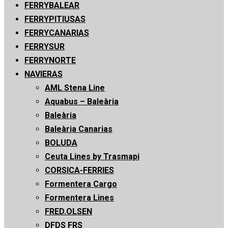
Menú
FERRYBALEAR
principal
FERRYPITIUSAS
FERRYCANARIAS
FERRYSUR
FERRYNORTE
NAVIERAS
AML Stena Line
Aquabus – Baleària
Baleària
Baleària Canarias
BOLUDA
Ceuta Lines by Trasmapi
CORSICA-FERRIES
Formentera Cargo
Formentera Lines
FRED.OLSEN
DFDS FRS