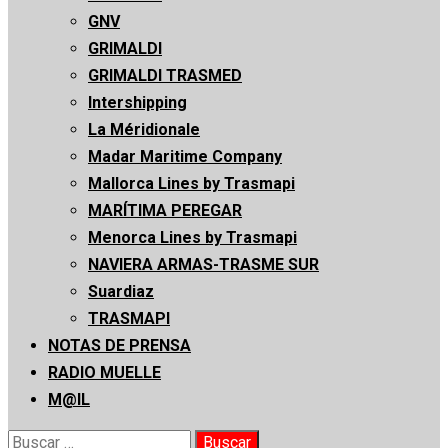
GNV
GRIMALDI
GRIMALDI TRASMED
Intershipping
La Méridionale
Madar Maritime Company
Mallorca Lines by Trasmapi
MARÍTIMA PEREGAR
Menorca Lines by Trasmapi
NAVIERA ARMAS-TRASME SUR
Suardiaz
TRASMAPI
NOTAS DE PRENSA
RADIO MUELLE
M@IL
Buscar: