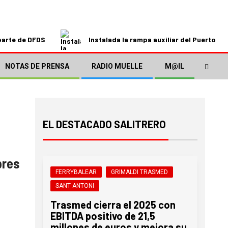
parte de DFDS
Instalada la rampa auxiliar del Puerto de
NOTAS DE PRENSA
RADIO MUELLE
M@IL
EL DESTACADO SALITRERO
pres
FERRYBALEAR
GRIMALDI TRASMED
e
SANT ANTONI
Trasmed cierra el 2025 con
EBITDA positivo de 21,5
millones de euros y mejora su