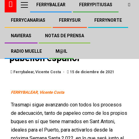
FERRYBALEAR
FERRYPITIUSAS
FERRYCANARIAS
FERRYSUR
FERRYNORTE
FERRYBALEAR
FERRYPITIUSAS
Los “Fairweather” y
NAVIERAS
NOTAS DE PRENSA
“Chenega” de Trasmapi bajo
RADIO MUELLE
M@IL
pabellón español
Ferrybalear, Vicente Costa
15 de diciembre de 2021
FERRYBALEAR, Vicente Costa
Trasmapi sigue avanzando con todos los procesos
de adecuación, tanto de papeleo como de los propios
buques en sí que tiene marrados en Sant Antoni,
ideales para el Puerto, para activarlos desde la
próxima Semana Santa 2.022, en lo que será, junto al