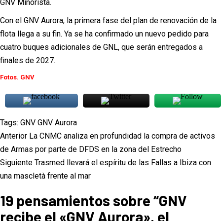
GNV Minorista.
Con el GNV Aurora, la primera fase del plan de renovación de la
flota llega a su fin. Ya se ha confirmado un nuevo pedido para
cuatro buques adicionales de GNL, que serán entregados a
finales de 2027.
Fotos. GNV
Tags:
GNV
GNV Aurora
Navegación
Anterior
La CNMC analiza en profundidad la compra de activos
de
de Armas por parte de DFDS en la zona del Estrecho
Siguiente
Trasmed llevará el espíritu de las Fallas a Ibiza con
entradas
una mascletà frente al mar
19 pensamientos sobre “
GNV
recibe el «GNV Aurora», el