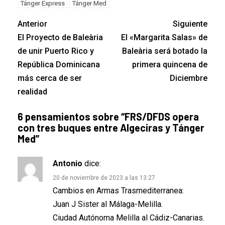
Tánger Express
Tánger Med
Anterior
Siguiente
El Proyecto de Baleària
El «Margarita Salas» de
de unir Puerto Rico y
Baleària será botado la
República Dominicana
primera quincena de
más cerca de ser
Diciembre
realidad
6 pensamientos sobre “
FRS/DFDS opera
con tres buques entre Algeciras y Tánger
Med
”
Antonio
dice:
20 de noviembre de 2023 a las 13:27
Cambios en Armas Trasmediterranea:
Juan J Sister al Málaga-Melilla.
Ciudad Autónoma Melilla al Cádiz-Canarias.