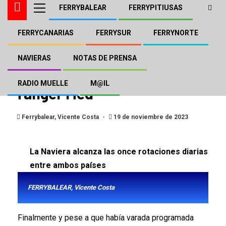
FERRYBALEAR
FERRYPITIUSAS
FERRYCANARIAS
FERRYSUR
FERRYNORTE
DFDS FRS
FERRYBALEAR
FERRYSUR
FRS/DFDS opera con tres
NAVIERAS
NOTAS DE PRENSA
buques entre Algeciras y
RADIO MUELLE
M@IL
Tánger Med
Ferrybalear, Vicente Costa
19 de noviembre de 2023
La Naviera alcanza las once rotaciones diarias
entre ambos países
FERRYBALEAR, Vicente Costa
Finalmente y pese a que había varada programada