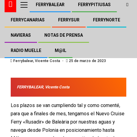
FERRYBALEAR
FERRYPITIUSAS
FERRYCANARIAS
FERRYSUR
FERRYNORTE
BALEÀRIA
FERRYBALEAR
FERRYSUR
El Cruise Ferry «Rusadir» de
NAVIERAS
NOTAS DE PRENSA
Baleària rumbo Málaga
RADIO MUELLE
M@IL
Ferrybalear, Vicente Costa
25 de marzo de 2023
FERRYBALEAR, Vicente Costa
Los plazos se van cumpliendo tal y como comenté,
para que a finales de mes, tengamos el Nuevo Cruise
Ferry «Rusadir» de Baleària por nuestras aguas y
navega desde Polonia en posicionamiento hasta