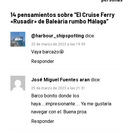
14 pensamientos sobre “
El Cruise Ferry
«Rusadir» de Baleària rumbo Málaga
”
@harbour_shipspotting
dice:
25 de marzo de 2023 a las 19:39
Vaya barcazo🤩
Responder
José Miguel Fuentes aran
dice:
25 de marzo de 2023 a las 21:31
Barco bonito donde los
haya…..impresionante….. Ya me gustaría
navegar con el. Buena proa.
Responder