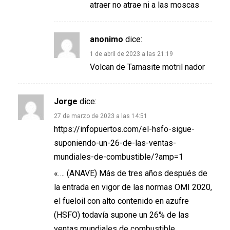
atraer no atrae ni a las moscas
anonimo
dice:
1 de abril de 2023 a las 21:19
Volcan de Tamasite motril nador
Jorge
dice:
27 de marzo de 2023 a las 14:51
https://infopuertos.com/el-hsfo-sigue-
suponiendo-un-26-de-las-ventas-
mundiales-de-combustible/?amp=1
«…. (ANAVE) Más de tres años después de
la entrada en vigor de las normas OMI 2020,
el fueloil con alto contenido en azufre
(HSFO) todavía supone un 26% de las
ventas mundiales de combustible