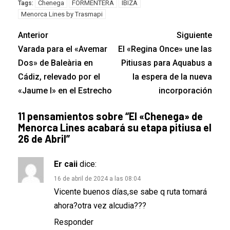
Chenega
FORMENTERA
IBIZA
Tags:
Menorca Lines by Trasmapi
Anterior
Siguiente
Varada para el «Avemar
El «Regina Once» une las
Dos» de Baleària en
Pitiusas para Aquabus a
Cádiz, relevado por el
la espera de la nueva
«Jaume I» en el Estrecho
incorporación
11 pensamientos sobre “
El «Chenega» de
Menorca Lines acabará su etapa pitiusa el
26 de Abril
”
Er caii
dice:
16 de abril de 2024 a las 08:04
Vicente buenos días,se sabe q ruta tomará
ahora?otra vez alcudia???
Responder