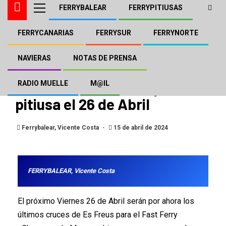
FERRYBALEAR
FERRYPITIUSAS
FERRYCANARIAS
FERRYSUR
FERRYNORTE
FERRYBALEAR
FERRYPITIUSAS
MENORCA LINES BY TRASMAPI
TRASMAPI
NAVIERAS
NOTAS DE PRENSA
El «Chenega» de Menorca
Lines acabará su etapa
RADIO MUELLE
M@IL
pitiusa el 26 de Abril
Ferrybalear, Vicente Costa
15 de abril de 2024
FERRYBALEAR, Vicente Costa
El próximo Viernes 26 de Abril serán por ahora los
últimos cruces de Es Freus para el Fast Ferry