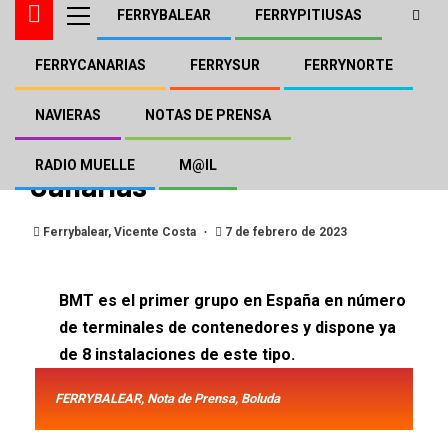
FERRYBALEAR
FERRYPITIUSAS
FERRYCANARIAS
FERRYSUR
FERRYNORTE
BOLUDA
FERRYCANARIAS
NOTAS DE PRENSA
Boluda Maritime Terminals
NAVIERAS
NOTAS DE PRENSA
consolida su posición en
RADIO MUELLE
M@IL
Canarias
Ferrybalear, Vicente Costa
7 de febrero de 2023
BMT es el primer grupo en España en número
de terminales de contenedores y dispone ya
de 8 instalaciones de este tipo.
FERRYBALEAR, Nota de Prensa, Boluda