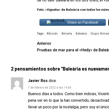
de no salir Baleària en los dos lotes, el «
Foto. «Hypatia» de Baleària con todos los núm
Share on Facebook
Alborán
Almería
Baleària
Grupo Armas
Tags:
Anterior
Pruebas de mar para el «Hedy» de Baleà
2 pensamientos sobre “
Baleària es nuevament
Javier Ros
dice:
7 de febrero de 2022 a las 14:00
Buenos días a todos. Como bien indicas, Vicent
pena ver en lo que la han convertido, desactiv
llevar un poco por la nostalgia, pero soy el ún