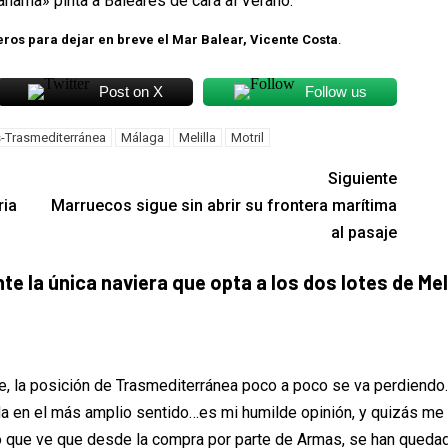
Bahama» pinta a Baleares de cara al Verano.
eros para dejar en breve el Mar Balear, Vicente Costa
.
Post on X
Follow us
-Trasmediterránea
Málaga
Melilla
Motril
Siguiente
ria
Marruecos sigue sin abrir su frontera marítima
al pasaje
e la única naviera que opta a los dos lotes de Meli
e, la posición de Trasmediterránea poco a poco se va perdiendo
ada en el más amplio sentido…es mi humilde opinión, y quizás me
ico que ve que desde la compra por parte de Armas, se han quedad