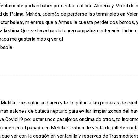
fectamente podían haber presentado al lote Almeria y Motril de 
ad de Palma, Mahón, además de perderse las terminales en Valen
ctor balear, mientras que a Armas le cuesta perder dos barcos, y
Una lástima Que se haya hundido una compañia centenaria. Dicho 
 nada me gustaría más q ver al
obable.
e Melilla. Presentan un barco y te lo quitan a las primeras de cam
rran salones de butaca neptuno para evitar limpiar zonas del bar
va Covid19 por estar unos pasajeros encima de otros, te increm
aciones en el pasado en Melilla. Gestión de venta de billetes nef
que ver con la gestión en ventanilla y reservas de Trasmediterr