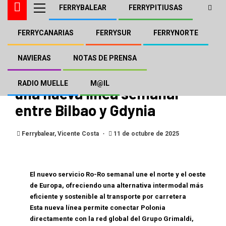
FERRYBALEAR
FERRYPITIUSAS
FERRYCANARIAS
FERRYSUR
FERRYNORTE
FERRYNORTE
GRIMALDI
NOTAS DE PRENSA
Finnlines refuerza sus
NAVIERAS
NOTAS DE PRENSA
conexiones europeas con
RADIO MUELLE
M@IL
una nueva línea semanal
entre Bilbao y Gdynia
Ferrybalear, Vicente Costa
11 de octubre de 2025
El nuevo servicio Ro-Ro semanal une el norte y el oeste
de Europa, ofreciendo una alternativa intermodal más
eficiente y sostenible al transporte por carretera
Esta nueva línea permite conectar Polonia
directamente con la red global del Grupo Grimaldi,