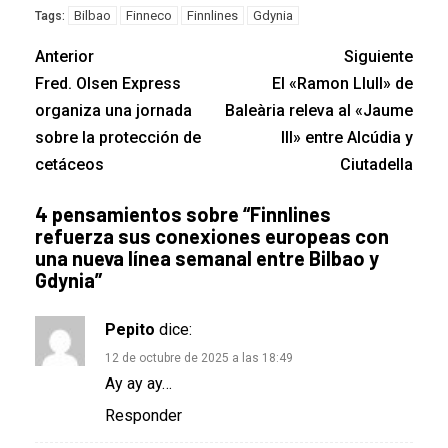
Bilbao
Finneco
Finnlines
Gdynia
Tags:
Anterior
Siguiente
Fred. Olsen Express
El «Ramon Llull» de
organiza una jornada
Baleària releva al «Jaume
sobre la protección de
III» entre Alcúdia y
cetáceos
Ciutadella
4 pensamientos sobre “
Finnlines
refuerza sus conexiones europeas con
una nueva línea semanal entre Bilbao y
Gdynia
”
Pepito
dice:
12 de octubre de 2025 a las 18:49
Ay ay ay…
Responder