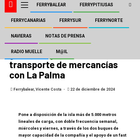
FERRYBALEAR
FERRYPITIUSAS
FERRYCANARIAS
FERRYSUR
FERRYNORTE
FERRYCANARIAS
NAVIERA ARMAS - TRASMEDITERRÁNEA
NOTAS DE PRENSA
NAVIERAS
NOTAS DE PRENSA
Armas Trasmediterránea
garantiza y refuerza el
RADIO MUELLE
M@IL
transporte de mercancías
con La Palma
Ferrybalear, Vicente Costa
22 de diciembre de 2024
Pone a disposición de la isla más de 5.000 metros
lineales de carga, con doble frecuencia semanal,
miércoles y viernes, a través de los dos buques de
mayor capacidad de la compañía y el apoyo de un fast