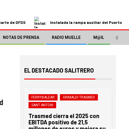
parte de DFDS
Instalada la rampa auxiliar del Puerto de
NOTAS DE PRENSA
RADIO MUELLE
M@IL
EL DESTACADO SALITRERO
FERRYBALEAR
GRIMALDI TRASMED
d
SANT ANTONI
Trasmed cierra el 2025 con
EBITDA positivo de 21,5
millones de euros y mejora su