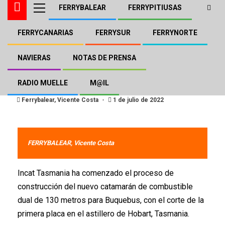
FERRYBALEAR
FERRYPITIUSAS
FERRYCANARIAS
FERRYSUR
FERRYNORTE
FERRYBALEAR
Nuevo Incat Hull 096 para
NAVIERAS
NOTAS DE PRENSA
Buquebus
RADIO MUELLE
M@IL
Ferrybalear, Vicente Costa
1 de julio de 2022
FERRYBALEAR, Vicente Costa
Incat Tasmania ha comenzado el proceso de
construcción del nuevo catamarán de combustible
dual de 130 metros para Buquebus, con el corte de la
primera placa en el astillero de Hobart, Tasmania.