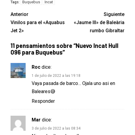
Buquebus
Incat
Tags:
Anterior
Siguiente
Vinilos para el «Aquabus
«Jaume III» de Baleària
Jet 2»
rumbo Gibraltar
11 pensamientos sobre “
Nuevo Incat Hull
096 para Buquebus
”
Roc
dice:
1 de julio de 2022 a las 19:18
Vaya pasada de barco… Ojala uno asi en
Baleares😅
Responder
Mar
dice:
3 de julio de 2022 a las 08:34