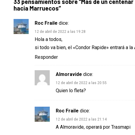
33 pensamientos sobre “
Más de un centenar 
hacia Marruecos
”
Roc Fraile
dice:
12 de abril de 2022 a las 19:28
Hola a todos,
si todo va bien, el «Condor Rapide» entrará a l
Responder
Almoravide
dice:
12 de abril de 2022 a las 20:55
Quien lo fleta?
Roc Fraile
dice:
12 de abril de 2022 a las 21:14
A Almoravide, operará por Trasmapi