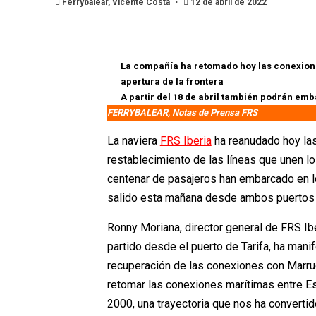
Ferrybalear, Vicente Costa
12 de abril de 2022
La compañía ha retomado hoy las conexiones
apertura de la frontera
A partir del 18 de abril también podrán em
FERRYBALEAR, Notas de Prensa FRS
La naviera
FRS Iberia
ha reanudado hoy las
restablecimiento de las líneas que unen lo
centenar de pasajeros han embarcado en lo
salido esta mañana desde ambos puertos 
Ronny Moriana, director general de FRS Ib
partido desde el puerto de Tarifa, ha mani
recuperación de las conexiones con Marrue
retomar las conexiones marítimas entre E
2000, una trayectoria que nos ha convertido