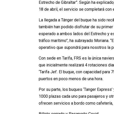
Estrecho de Gibraltar”. Según ha explicado, 
18 de abril, el servicio se completará con
La llegada a Tánger del buque ha sido rec
también han podido disfrutar de su primer v
esperado a ambos lados del Estrecho y e
tráfico marítimo”, ha subrayado Moriana. “
operativo que supondrá para nosotros la p
Con sede en Tarifa, FRS es la única naviera
que inicialmente realizará 4 rotaciones diar
‘Tarifa Jet’. El buque, con capacidad para 
puertos en poco menos de una hora.
Por su parte, los buques ‘Tanger Express’ 
1000 plazas cada uno para pasajeros y ot
ofrecen servicios a bordo como cafetería, t
Billete cerrado y Pasaporte Covid