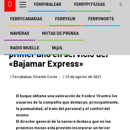
FERRYBALEAR
FERRYPITIUSAS
FERRYCANARIAS
FERRYSUR
FERRYNORTE
FERRYCANARIAS
NOTAS DE PRENSA
Fred.Olsen transporta a
NAVIERAS
NOTAS DE PRENSA
306.400 pasajeros en el
RADIO MUELLE
M@IL
primer año en servicio del
«Bajamar Express»
Ferrybalear, Vicente Costa
10 de agosto de 2021
El buque obtiene una valoración de 9 sobre 10 entre los
usuarios de la compañía que destacan, principalmente,
la puntualidad, el trato del personal y el confort del
mismo
El director general de la naviera destaca que en los
próximos meses está previsto incorporar un tercer