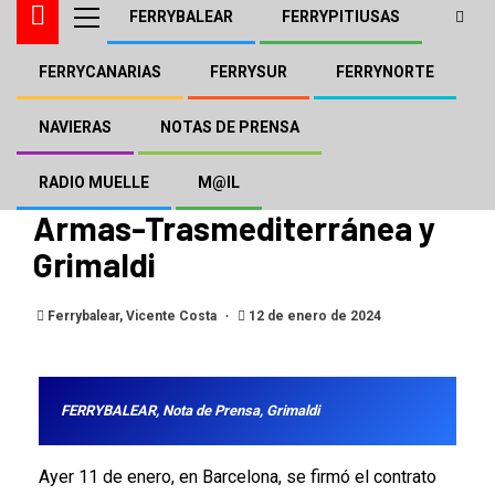
FERRYBALEAR
FERRYPITIUSAS
FERRYCANARIAS
FERRYSUR
FERRYNORTE
FERRYBALEAR
GRIMALDI
GRIMALDI TRASMED
NAVIERA ARMAS - TRASMEDITERRÁNEA
NOTAS DE PRENSA
NAVIERAS
NOTAS DE PRENSA
Firmado el traspaso de la
terminal de Barcelona entre
RADIO MUELLE
M@IL
Armas-Trasmediterránea y
Grimaldi
Ferrybalear, Vicente Costa
12 de enero de 2024
FERRYBALEAR, Nota de Prensa, Grimaldi
Ayer 11 de enero, en Barcelona, se firmó el contrato