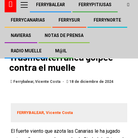
FERRYBALEAR
FERRYPITIUSAS
FERRYCANARIAS
FERRYSUR
FERRYNORTE
FERRYCANARIAS
NAVIERA ARMAS - TRASMEDITERRÁNEA
El viento provoca que el
NAVIERAS
NOTAS DE PRENSA
«Ciudad de Ibiza» de
RADIO MUELLE
M@IL
Trasmediterránea golpee
contra el muelle
Ferrybalear, Vicente Costa
18 de diciembre de 2024
FERRYBALEAR, Vicente Costa
El fuerte viento que azota las Canarias le ha jugado