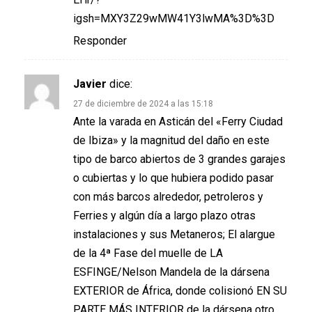
igsh=MXY3Z29wMW41Y3lwMA%3D%3D
Responder
Javier
dice:
27 de diciembre de 2024 a las 15:18
Ante la varada en Asticán del «Ferry Ciudad
de Ibiza» y la magnitud del daño en este
tipo de barco abiertos de 3 grandes garajes
o cubiertas y lo que hubiera podido pasar
con más barcos alrededor, petroleros y
Ferries y algún día a largo plazo otras
instalaciones y sus Metaneros; El alargue
de la 4ª Fase del muelle de LA
ESFINGE/Nelson Mandela de la dársena
EXTERIOR de África, donde colisionó EN SU
PARTE MÁS INTERIOR de la dársena otro