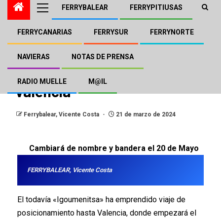
FERRYBALEAR
FERRYPITIUSAS
FERRYCANARIAS
FERRYSUR
FERRYNORTE
FERRYBALEAR
GRIMALDI TRASMED
El que será «Ciudad de
NAVIERAS
NOTAS DE PRENSA
Soller» para Trasmed rumbo
RADIO MUELLE
M@IL
València
Ferrybalear, Vicente Costa
21 de marzo de 2024
Cambiará de nombre y bandera el 20 de Mayo
FERRYBALEAR, Vicente Costa
El todavía «Igoumenitsa» ha emprendido viaje de
posicionamiento hasta Valencia, donde empezará el