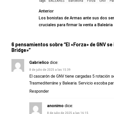
BALEARES
Barcelona
Forza
GNV
Pa
Tags:
Anterior
Los bonistas de Armas ante sus dos s
cruciales para firmar la venta a Baleària
6 pensamientos sobre “
El «Forza» de GNV se
Bridge»
”
Gabrielico
dice:
8 de julio de 2025 a las 15:39
El cascarón de GNV tiene cargadas 5 rotación 
Trasmediterráne y Balearia. Servicio escoba par
Responder
anonimo
dice:
8 de julio de 2025 a las 16:15