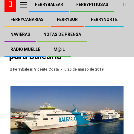
FERRYBALEAR
FERRYPITIUSAS
FERRYCANARIAS
FERRYSUR
FERRYNORTE
FERRYBALEAR
FERRYPITIUSAS
El Fast Ferry «Nixe» retoma
NAVIERAS
NOTAS DE PRENSA
la ruta entre las Pitiusas
RADIO MUELLE
M@IL
para Baleària
Ferrybalear, Vicente Costa
25 de marzo de 2019