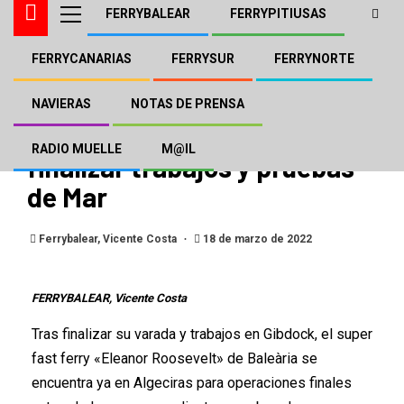
FERRYBALEAR
FERRYPITIUSAS
FERRYCANARIAS
FERRYSUR
FERRYNORTE
BALEÀRIA
FERRYBALEAR
El «Eleanor» de Baleària en
NAVIERAS
NOTAS DE PRENSA
Algeciras, pendiente de
RADIO MUELLE
M@IL
finalizar trabajos y pruebas
de Mar
Ferrybalear, Vicente Costa
18 de marzo de 2022
FERRYBALEAR, Vicente Costa
Tras finalizar su varada y trabajos en Gibdock, el super
fast ferry «Eleanor Roosevelt» de Baleària se
encuentra ya en Algeciras para operaciones finales