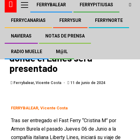
FERRYBALEAR
FERRYPITIUSAS
FERRYCANARIAS
FERRYSUR
FERRYNORTE
FERRYBALEAR
El «Cristina M» de Liberty
NAVIERAS
NOTAS DE PRENSA
Lines con escala en Ibiza
RADIO MUELLE
M@IL
donde el Lunes será
presentado
Ferrybalear, Vicente Costa
11 de junio de 2024
FERRYBALEAR, Vicente Costa
Tras ser entregado el Fast Ferry “Cristina M” por
Armon Burela el pasado Jueves 06 de Junio a la
compañía italiana Liberty Lines, iniciará su viaje de