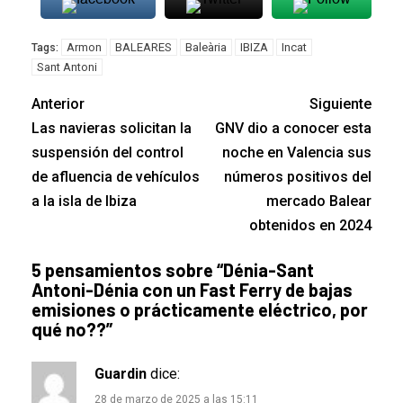
Armon
BALEARES
Baleària
IBIZA
Incat
Tags:
Sant Antoni
Anterior
Siguiente
Las navieras solicitan la
GNV dio a conocer esta
suspensión del control
noche en Valencia sus
de afluencia de vehículos
números positivos del
a la isla de Ibiza
mercado Balear
obtenidos en 2024
5 pensamientos sobre “
Dénia-Sant
Antoni-Dénia con un Fast Ferry de bajas
emisiones o prácticamente eléctrico, por
qué no??
”
Guardin
dice:
28 de marzo de 2025 a las 15:11