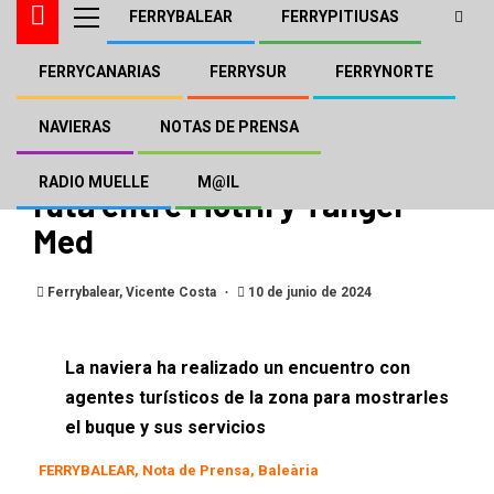
FERRYBALEAR
FERRYPITIUSAS
FERRYCANARIAS
FERRYSUR
FERRYNORTE
BALEÀRIA
FERRYBALEAR
NOTAS DE PRENSA
Baleària incorpora el ‘ferry
NAVIERAS
NOTAS DE PRENSA
Dénia Ciutat Creativa’ a la
RADIO MUELLE
M@IL
ruta entre Motril y Tánger
Med
Ferrybalear, Vicente Costa
10 de junio de 2024
La naviera ha realizado un encuentro con
agentes turísticos de la zona para mostrarles
el buque y sus servicios
FERRYBALEAR, Nota de Prensa, Baleària