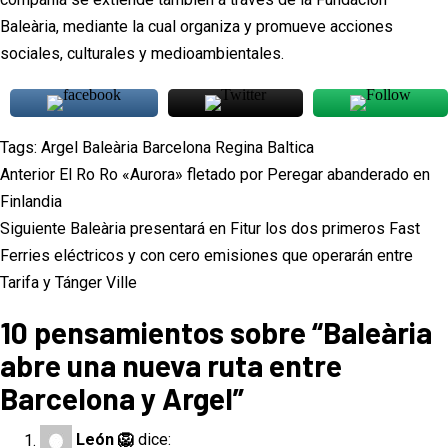
Baleària, mediante la cual organiza y promueve acciones
sociales, culturales y medioambientales.
Tags:
Argel
Baleària
Barcelona
Regina Baltica
Navegación
Anterior
El Ro Ro «Aurora» fletado por Peregar abanderado en
de
Finlandia
Siguiente
Baleària presentará en Fitur los dos primeros Fast
entradas
Ferries eléctricos y con cero emisiones que operarán entre
Tarifa y Tánger Ville
10 pensamientos sobre “
Baleària
abre una nueva ruta entre
Barcelona y Argel
”
León 🦁
dice: